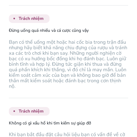
Trách nhiệm
Đừng uống quá nhiều và cá cược cũng vậy
Bạn có thể uống một hoặc hai cốc bia trong trận đấu
nhưng hãy biết khả năng chịu đựng của rượu và tránh
xa các trò chơi khi bạn say. Những người nghiện cờ
bạc có xu hướng bốc đồng khi họ đánh bạc. Luôn giữ
bình tĩnh và hợp lý. Đừng tức giận khi thua và đừng
quá phấn khích khi thắng, vì đó chỉ là may mắn. Luôn
kiểm soát cảm xúc của bạn và không bao giờ để bản
thân mất kiểm soát hoặc đánh bạc trong cơn thịnh
nộ.
Trách nhiệm
Không có gì xấu hổ khi tìm kiếm sự giúp đỡ
Khi bạn bắt đầu đặt câu hỏi liệu bạn có vấn đề về cờ