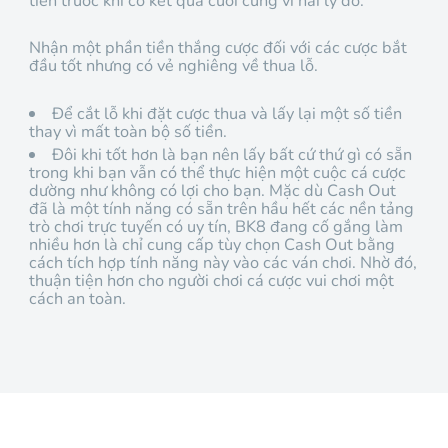
tiền trước khi có kết quả cuối cùng vì hai lý do:
Nhận một phần tiền thắng cược đối với các cược bắt
đầu tốt nhưng có vẻ nghiêng về thua lỗ.
Để cắt lỗ khi đặt cược thua và lấy lại một số tiền
thay vì mất toàn bộ số tiền.
Đôi khi tốt hơn là bạn nên lấy bất cứ thứ gì có sẵn
trong khi bạn vẫn có thể thực hiện một cuộc cá cược
dường như không có lợi cho bạn. Mặc dù Cash Out
đã là một tính năng có sẵn trên hầu hết các nền tảng
trò chơi trực tuyến có uy tín, BK8 đang cố gắng làm
nhiều hơn là chỉ cung cấp tùy chọn Cash Out bằng
cách tích hợp tính năng này vào các ván chơi. Nhờ đó,
thuận tiện hơn cho người chơi cá cược vui chơi một
cách an toàn.