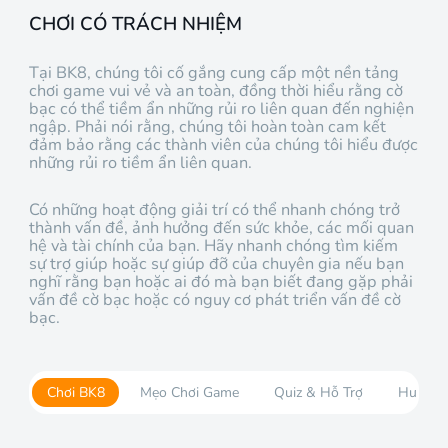
CHƠI CÓ TRÁCH NHIỆM
Tại BK8, chúng tôi cố gắng cung cấp một nền tảng
chơi game vui vẻ và an toàn, đồng thời hiểu rằng cờ
bạc có thể tiềm ẩn những rủi ro liên quan đến nghiện
ngập. Phải nói rằng, chúng tôi hoàn toàn cam kết
đảm bảo rằng các thành viên của chúng tôi hiểu được
những rủi ro tiềm ẩn liên quan.
Có những hoạt động giải trí có thể nhanh chóng trở
thành vấn đề, ảnh hưởng đến sức khỏe, các mối quan
hệ và tài chính của bạn. Hãy nhanh chóng tìm kiếm
sự trợ giúp hoặc sự giúp đỡ của chuyên gia nếu bạn
nghĩ rằng bạn hoặc ai đó mà bạn biết đang gặp phải
vấn đề cờ bạc hoặc có nguy cơ phát triển vấn đề cờ
bạc.
Chơi BK8
Mẹo Chơi Game
Quiz & Hỗ Trợ
Hướng 