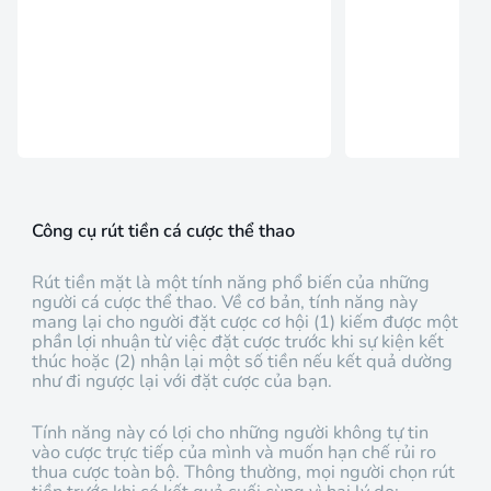
Công cụ rút tiền cá cược thể thao
Rút tiền mặt là một tính năng phổ biến của những
người cá cược thể thao. Về cơ bản, tính năng này
mang lại cho người đặt cược cơ hội (1) kiếm được một
phần lợi nhuận từ việc đặt cược trước khi sự kiện kết
thúc hoặc (2) nhận lại một số tiền nếu kết quả dường
như đi ngược lại với đặt cược của bạn.
Tính năng này có lợi cho những người không tự tin
vào cược trực tiếp của mình và muốn hạn chế rủi ro
thua cược toàn bộ. Thông thường, mọi người chọn rút